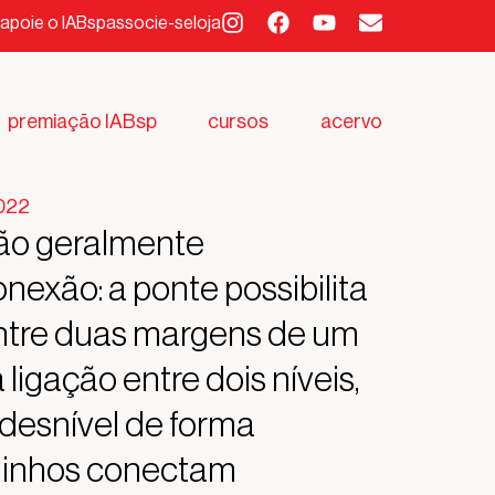
apoie o IABsp
associe-se
loja
premiação IABsp
cursos
acervo
2022
tão geralmente
nexão: a ponte possibilita
entre duas margens de um
a ligação entre dois níveis,
desnível de forma
aminhos conectam