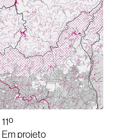
11º
Em projeto