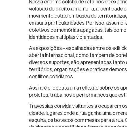
Nessa enorme colcha de retalhos de experiê
violação do direito à memória, à identidad
movimento estão em busca de territorializaçã
em suas particularidades. Por isso, assume-s
coletivos de memórias apagadas, tais como r
identidades múltiplas violentadas.
As exposições – espalhadas entre os edifíci
aberta internacional, como também de convit
diversos suportes, são apresentadas tanto 
territórios, organizações e práticas demons
conflitos cotidianos.
Assim, é proposta uma reflexão sobre os apag
projetos, trabalhos e performances que estim
Travessias convida visitantes a ocuparem o
cidade: lugares onde a rua ganha uma dimensã
esquina, os botecos com mesas para a rua. O