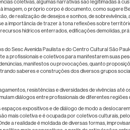
ncias coletivas, algumas narrativas são legitimadas à c
e e à imagem, o próprio corpo é documento, como sugere 
o, de realização de desejos e sonhos, de sobrevivência, a
e a importância de trazer à tona reflexões sobre territór
ecursos hídricos enterrados, edificações demolidas, prát
os do Sesc Avenida Paulista e do Centro Cultural São Pau
e a profissionais e coletivos para manifestarem suas pesq
denúncias, manifestos ou provocações, quanto proposiçõ
trando saberes e construções dos diversos grupos sociais
amentos, resistências e diversidades de vivências até os 
ulam diálogos entre profissionais de diferentes regiões d
s espaços expositivos e de diálogo de modo a deslocarem 
o mais coletiva e é ocupada por coletivos culturais, pelos
nde a realidade é moldada de diversas formas, improvisa