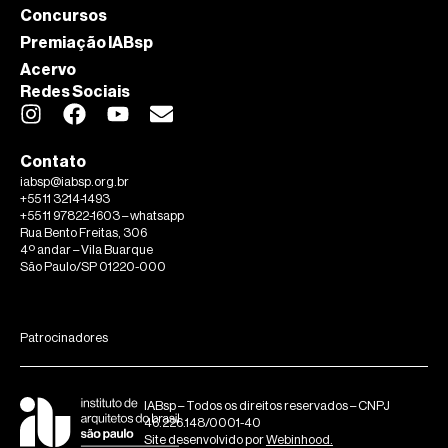
Concursos
Premiação IABsp
Acervo
Redes Sociais
Contato
iabsp@iabsp.org.br
+55 11 3214-1493
+55 11 97822-1603 – whatsapp
Rua Bento Freitas, 306
4º andar – Vila Buarque
São Paulo/SP 01220-000
Patrocinadores
IABsp – Todos os direitos reservados – CNPJ
46.226.148/0001-40
Site desenvolvido por
Webinhood.