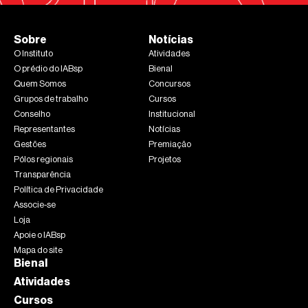
Sobre
Notícias
O Instituto
Atividades
O prédio do IABsp
Bienal
Quem Somos
Concursos
Grupos de trabalho
Cursos
Conselho
Institucional
Representantes
Notícias
Gestões
Premiação
Pólos regionais
Projetos
Transparência
Política de Privacidade
Associe-se
Loja
Apoie o IABsp
Mapa do site
Bienal
Atividades
Cursos