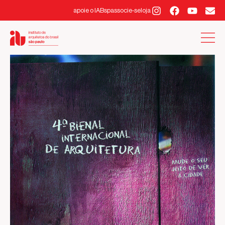
apoie o IABsp
associe-se
loja