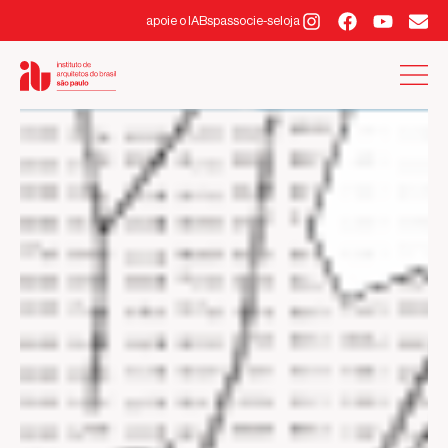
apoie o IABsp
associe-se
loja