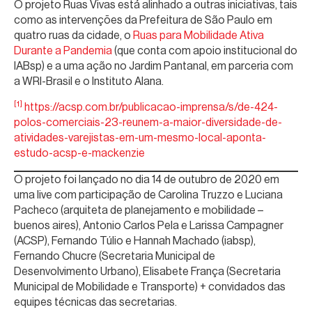
O projeto Ruas Vivas está alinhado a outras iniciativas, tais
como as intervenções da Prefeitura de São Paulo em
quatro ruas da cidade, o
Ruas para Mobilidade Ativa
Durante a Pandemia
(que conta com apoio institucional do
IABsp) e a uma ação no Jardim Pantanal, em parceria com
a WRI-Brasil e o Instituto Alana.
[1]
https://acsp.com.br/publicacao-imprensa/s/de-424-
polos-comerciais-23-reunem-a-maior-diversidade-de-
atividades-varejistas-em-um-mesmo-local-aponta-
estudo-acsp-e-mackenzie
O projeto foi lançado no dia 14 de outubro de 2020 em
uma live com participação de Carolina Truzzo e Luciana
Pacheco (arquiteta de planejamento e mobilidade –
buenos aires), Antonio Carlos Pela e Larissa Campagner
(ACSP), Fernando Túlio e Hannah Machado (iabsp),
Fernando Chucre (Secretaria Municipal de
Desenvolvimento Urbano), Elisabete França (Secretaria
Municipal de Mobilidade e Transporte) + convidados das
equipes técnicas das secretarias.