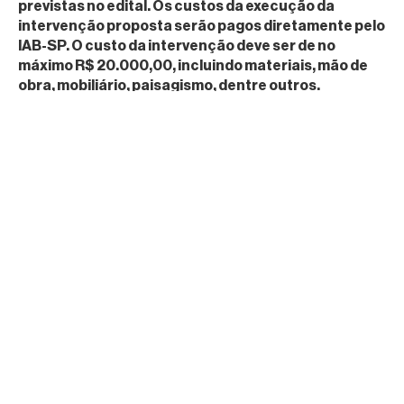
previstas no edital. Os custos da execução da
intervenção proposta serão pagos diretamente pelo
IAB-SP. O custo da intervenção deve ser de no
máximo R$ 20.000,00, incluindo materiais, mão de
obra, mobiliário, paisagismo, dentre outros.
pergunta: gostaria de saber se a inscrição pode ser feita
pelo CNPJ disponibilizado pelo MEI?
Resposta: Como o serviço de arquitetura não consta
na relação de atividades permitidas por
Microempreendedores Individuais (MEI), não é
permitido que as propostas sejam apresentadas por
MEI.
Pergunta: Para analisar a viabilidade de inscrevermos um
projeto que temos em desenvolvimento, precisamos da
planta baixa da Praça Santo Eduardo?
Resposta: não temos essa informação, é possível
obter informações no Geosampa, plataforma digital
da Prefeitura de São Paulo.
Pergunta: Para realizar a inscrição do projeto é exigido um