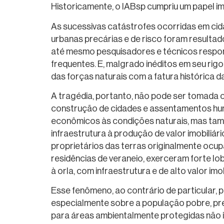
Historicamente, o IABsp cumpriu um papel i
As sucessivas catástrofes ocorridas em cid
urbanas precárias e de risco foram resulta
até mesmo pesquisadores e técnicos respons
frequentes. E, malgrado inéditos em seu rig
das forças naturais com a fatura histórica 
A tragédia, portanto, não pode ser tomada 
construção de cidades e assentamentos hum
econômicos às condições naturais, mas tam
infraestrutura à produção de valor imobiliá
proprietários das terras originalmente ocup
residências de veraneio, exerceram forte lob
à orla, com infraestrutura e de alto valor imob
Esse fenômeno, ao contrário de particular,
especialmente sobre a população pobre, pre
para áreas ambientalmente protegidas não i