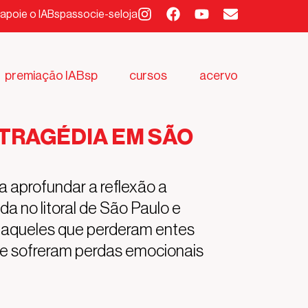
apoie o IABsp
associe-se
loja
premiação IABsp
cursos
acervo
 TRAGÉDIA EM SÃO
a aprofundar a reflexão a
da no litoral de São Paulo e
r aqueles que perderam entes
que sofreram perdas emocionais