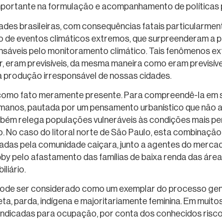
mportante na formulação e acompanhamento de políticas p
ades brasileiras, com consequências fatais particularme
do de eventos climáticos extremos, que surpreenderam a p
áveis pelo monitoramento climático. Tais fenômenos ext
or, eram previsíveis, da mesma maneira como eram previsí
da produção irresponsável de nossas cidades.
como fato meramente presente. Para compreendê-la em sua
anos, pautada por um pensamento urbanístico que não a
bém relega populações vulneráveis às condições mais per
rio. No caso do litoral norte de São Paulo, esta combina
adas pela comunidade caiçara, junto a agentes do mercad
by pelo afastamento das famílias de baixa renda das áreas
iliário.
 pode ser considerado como um exemplar do processo gene
ta, parda, indígena e majoritariamente feminina. Em muit
ndicadas para ocupação, por conta dos conhecidos riscos