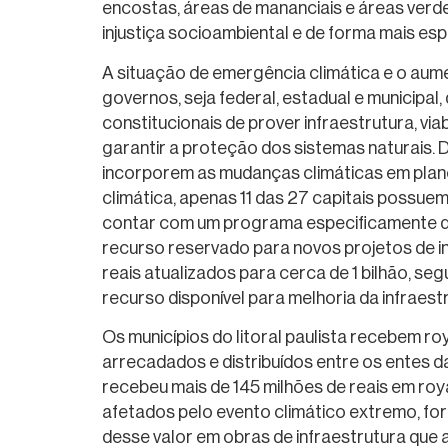
encostas, áreas de mananciais e áreas verde
injustiça socioambiental e de forma mais es
A situação de emergência climática e o aum
governos, seja federal, estadual e municipa
constitucionais de prover infraestrutura, vi
garantir a proteção dos sistemas naturais. 
incorporem as mudanças climáticas em plano
climática, apenas 11 das 27 capitais possu
contar com um programa especificamente de
recurso reservado para novos projetos de in
reais atualizados para cerca de 1 bilhão, se
recurso disponível para melhoria da infraestr
Os municípios do litoral paulista recebem r
arrecadados e distribuídos entre os entes d
recebeu mais de 145 milhões de reais em roya
afetados pelo evento climático extremo, fora
desse valor em obras de infraestrutura que