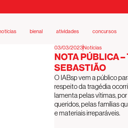
notícias
bienal
atividades
concursos
03/03/2023
Notícias
NOTA PÚBLICA –
SEBASTIÃO
O IABsp vem a público par
respeito da tragédia ocorri
lamenta pelas vítimas, po
queridos, pelas famílias 
e materiais irreparáveis.