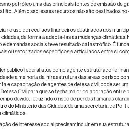
smo petróleo uma das principais fontes de emissão de ga
ão. Além disso, esses recursos não são destinados no o
ncia no uso de recursos financeiros destinados aos municí
cidades, de forma a adaptá-las às mudanças climáticas. No 
 e demandas sociais teve resultado catastrófico. É funda
cais ou setorizados específicos e articulados entre si, 
 público federal atue como agente estruturador e financ
esde a melhoria da infraestrutura das áreas de risco co
rta e capacitação de agentes de defesa civil, pode ser u
 Defesa Civil para que se tenha maior colaboração entre p
mpo devido, reduzindo o risco de perdas humanas clarame
ntro do Ministério das Cidades, de uma secretaria de Políti
climáticos.
ação de interesse social precisam incluir em sua estrutu