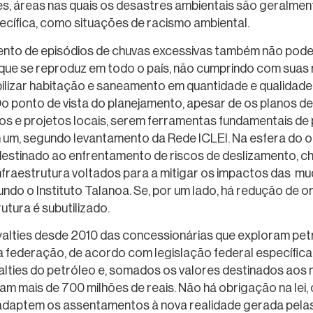
s, áreas nas quais os desastres ambientais são geralmen
pecífica, como situações de racismo ambiental.
ento de episódios de chuvas excessivas também não pode
l, que se reproduz em todo o país, não cumprindo com suas
abilizar habitação e saneamento em quantidade e qualidade
Do ponto de vista do planejamento, apesar de os planos de
s e projetos locais, serem ferramentas fundamentais de
em um, segundo levantamento da Rede ICLEI. Na esfera do 
stinado ao enfrentamento de riscos de deslizamento, ch
fraestrutura voltados para a mitigar os impactos das muda
gundo o Instituto Talanoa. Se, por um lado, há redução de
utura é subutilizado.
oyalties desde 2010 das concessionárias que exploram pet
a federação, de acordo com legislação federal específica
lties do petróleo e, somados os valores destinados aos mu
m mais de 700 milhões de reais. Não há obrigação na lei, 
 adaptem os assentamentos à nova realidade gerada pelas