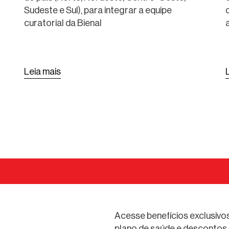
Sudeste e Sul), para integrar a equipe
ARQUITETURA DE SÃO
curatorial da Bienal
PAULO
Leia mais
Acesse benefícios exclusivos
plano de saúde e descontos 