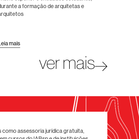
durante a formação de arquitetas e
URBANISMO
arquitetos
Leia mais
ver mais
 como assessoria jurídica gratuita,
em cursos do IABsp e de instituições