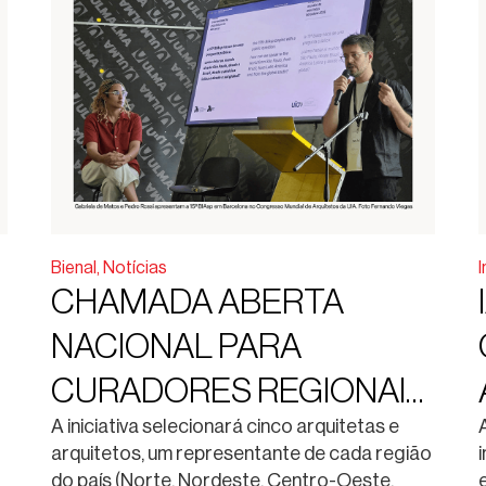
Bienal
,
Notícias
I
CHAMADA ABERTA
NACIONAL PARA
CURADORES REGIONAIS
DA 15ª BIENAL
A iniciativa selecionará cinco arquitetas e
arquitetos, um representante de cada região
INTERNACIONAL DE
do país (Norte, Nordeste, Centro-Oeste,