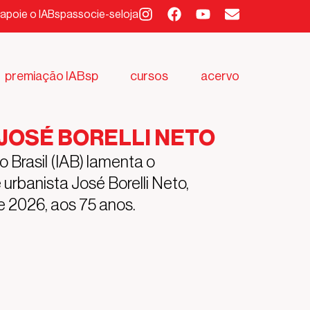
apoie o IABsp
associe-se
loja
premiação IABsp
cursos
acervo
JOSÉ BORELLI NETO
o Brasil (IAB) lamenta o
 urbanista José Borelli Neto,
e 2026, aos 75 anos.