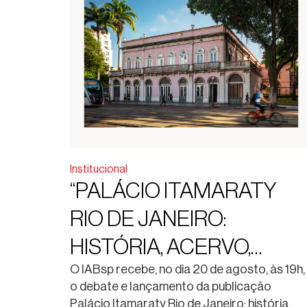
Institucional
“PALÁCIO ITAMARATY
RIO DE JANEIRO:
HISTÓRIA, ACERVO,
RESTAURO”. DEBATE E
O IABsp recebe, no dia 20 de agosto, às 19h,
o debate e lançamento da publicação
LANÇAMENTO DA
Palácio Itamaraty Rio de Janeiro: história,