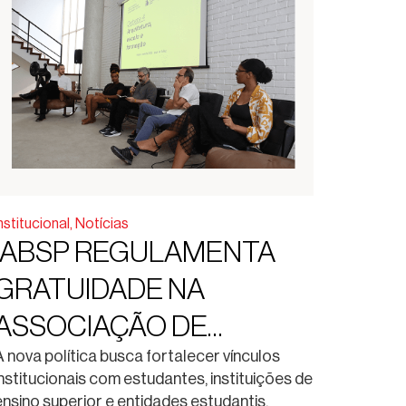
nstitucional
,
Notícias
IABSP REGULAMENTA
GRATUIDADE NA
ASSOCIAÇÃO DE
ESTUDANTES DE
A nova política busca fortalecer vínculos
institucionais com estudantes, instituições de
ARQUITETURA E
ensino superior e entidades estudantis,