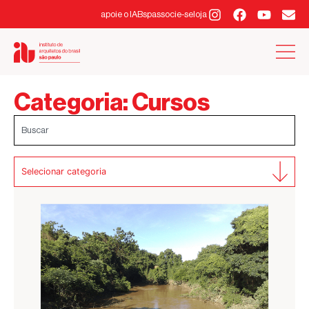
apoie o IABsp
associe-se
loja
Categoria: Cursos
Selecionar categoria