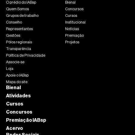
O prédio do IABsp
Bienal
Quem Somos
Concursos
Grupos de trabalho
Cursos
Conselho
Institucional
Representantes
Notícias
Gestões
Premiação
Pólos regionais
Projetos
Transparência
Política de Privacidade
Associe-se
Loja
Apoie o IABsp
Mapa do site
Bienal
Atividades
Cursos
Concursos
Premiação IABsp
Acervo
Redes Sociais