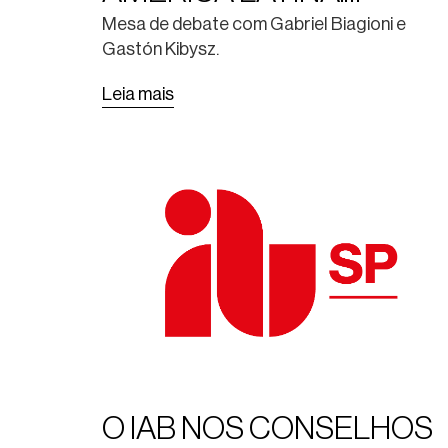
EXPERIÊNCIAS DA
Mesa de debate com Gabriel Biagioni e
Gastón Kibysz.
PRODUÇÃO ARGENTINA
Leia mais
O IAB NOS CONSELHOS