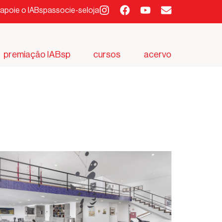
apoie o IABsp
associe-se
loja
premiação IABsp
cursos
acervo