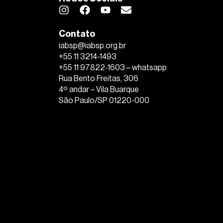
Contato
iabsp@iabsp.org.br
+55 11 3214-1493
+55 11 97822-1603 – whatsapp
Rua Bento Freitas, 306
4º andar – Vila Buarque
São Paulo/SP 01220-000