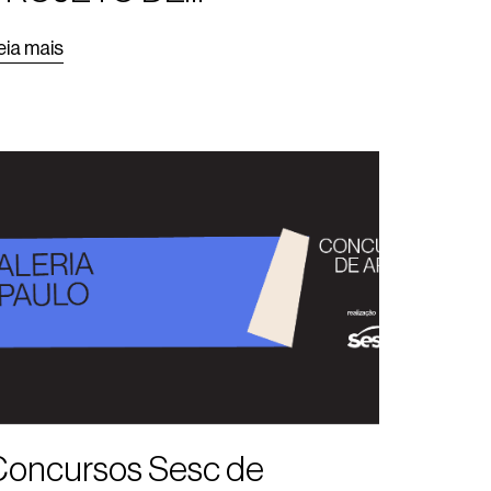
ARQUITETURA
eia mais
Concursos Sesc de