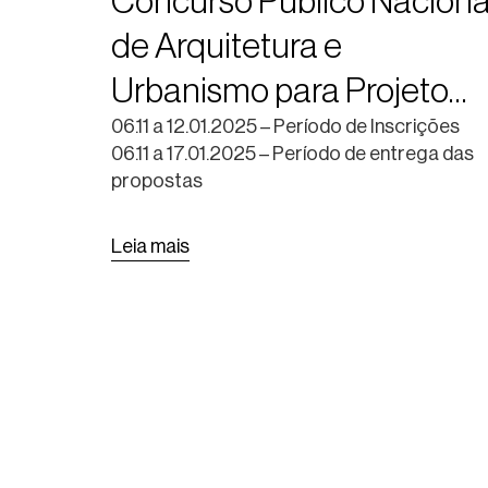
Concurso Público Naciona
de Arquitetura e
Urbanismo para Projeto
Urbanístico Integrado – PU
06.11 a 12.01.2025 – Período de Inscrições
06.11 a 17.01.2025 – Período de entrega das
no território Santa Tereza,
propostas
em Porto Alegre, RS
Leia mais