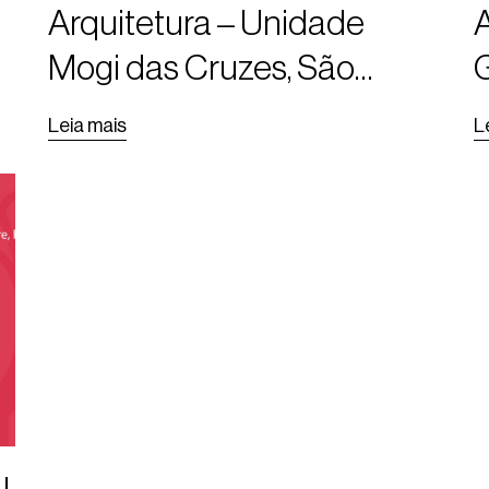
Arquitetura – Unidade
A
Mogi das Cruzes, São
G
Paulo
d
Leia mais
L