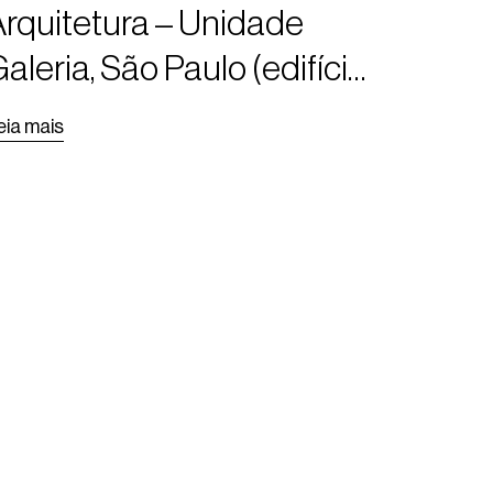
rquitetura – Unidade
aleria, São Paulo (edifício
o antigo Mappin)
eia mais