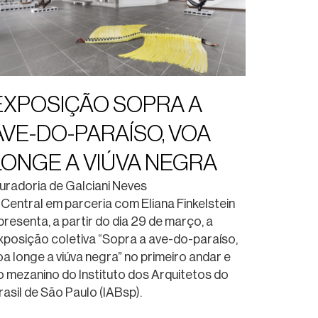
EXPOSIÇÃO SOPRA A
AVE-DO-PARAÍSO, VOA
LONGE A VIÚVA NEGRA
uradoria de Galciani Neves
 Central em parceria com Eliana Finkelstein
presenta, a partir do dia 29 de março, a
xposição coletiva “Sopra a ave-do-paraíso,
oa longe a viúva negra” no primeiro andar e
o mezanino do Instituto dos Arquitetos do
rasil de São Paulo (IABsp).