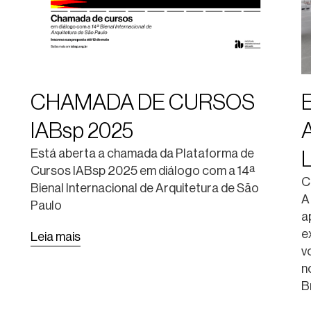
CHAMADA DE CURSOS
IABsp 2025
A
Está aberta a chamada da Plataforma de
Cursos IABsp 2025 em diálogo com a 14ª
C
Bienal Internacional de Arquitetura de São
A
Paulo
a
e
Leia mais
v
n
B