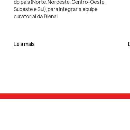
INTERNACIONAL DE
do país (Norte, Nordeste, Centro-Oeste,
Sudeste e Sul), para integrar a equipe
ARQUITETURA DE SÃO
curatorial da Bienal
PAULO
Leia mais
Acesse benefícios exclusivos