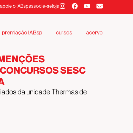
apoie o IABsp
associe-se
loja
premiação IABsp
cursos
acervo
 MENÇÕES
 CONCURSOS SESC
A
miados da unidade Thermas de