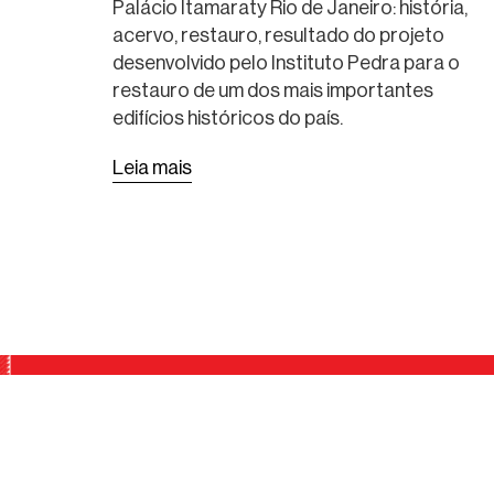
LANÇAMENTO DA
Palácio Itamaraty Rio de Janeiro: história,
acervo, restauro, resultado do projeto
PUBLICAÇÃO
desenvolvido pelo Instituto Pedra para o
restauro de um dos mais importantes
edifícios históricos do país.
Leia mais