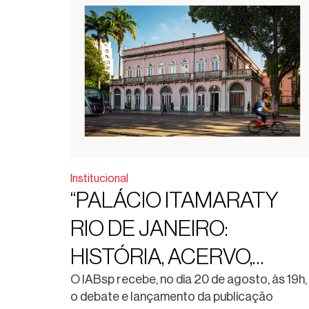
Institucional
“PALÁCIO ITAMARATY
RIO DE JANEIRO:
HISTÓRIA, ACERVO,
RESTAURO”. DEBATE E
O IABsp recebe, no dia 20 de agosto, às 19h,
o debate e lançamento da publicação