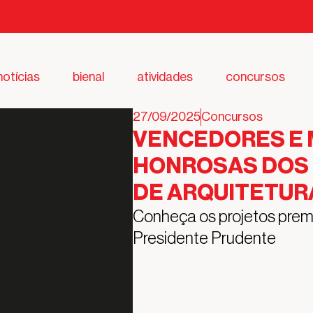
notícias
bienal
atividades
concursos
27/09/2025
Concursos
VENCEDORES E
HONROSAS DOS
DE ARQUITETUR
Conheça os projetos pre
Presidente Prudente