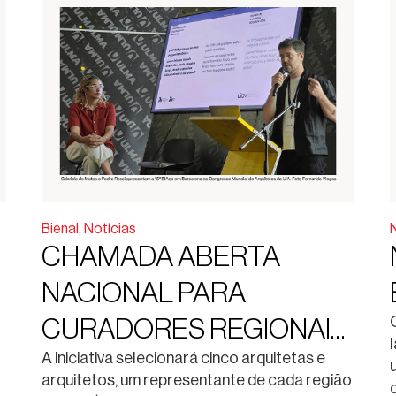
Bienal
,
Notícias
CHAMADA ABERTA
NACIONAL PARA
CURADORES REGIONAIS
DA 15ª BIENAL
A iniciativa selecionará cinco arquitetas e
arquitetos, um representante de cada região