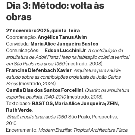
Dia 3: Método: volta às
obras
27 novembro 2025, quinta-feira
Coordenação:
Angélica Tanus Alvim
Convidada:
Maria Alice Junqueira Bastos
Comunicações:
Edson Lucchini Jr
.
A contribuição da
arquitetura de Adolf Franz Heep na habitação coletiva vertical
em São Paulo nos anos 1950
(mestrado, 2008).
Francine Diefenbach Xavier
.
Arquitetura para saúde:
estudo sobre as contribuições projetuais de João Carlos
Bross
(mestrado, 2024).
Camila Dias dos Santos Forcellini
.
Quadro da arquitetura
esportiva paulista, 1940-2010
(mestrado, 2013).
Texto base:
BASTOS, Maria Alice Junqueira; ZEIN,
Ruth Verde
.
Brasil: arquiteturas após 1950
. São Paulo, Perspectiva,
2010.
Encerramento:
Modern Brazilian Tropical Architecture Place
,