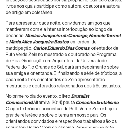
livros nos quais participa como autora, coautora e autora
de artigo em coletânea.
Para apresentar cada noite, convidamos amigos que
mantiveram com ela intensa interlocução ao longo de
décadas:
Monica Junqueira de Camargo
,
Horacio Torrent
e
Maria Alice Junqueira Bastos
, em ordem de
participação.
Carlos Eduardo Dias Comas
, orientador de
Ruth Verde Zein no mestrado e doutorado no Programa
de Pós-Graduação em Arquitetura da Universidade
Federal do Rio Grande do Sul, dará um depoimento sobre
sua amiga e orientanda. E, finalizando a série de trípticos, a
cada noite três orientandos de Zein apresentarão
mestrados e doutorados relacionados aos três assuntos.
No primeiro dia do evento, o livro
Brutalist
Connections
(Altamira, 2014) pauta
Conceito: brutalismo
.
O aporte teórico-conceitual de Ruth Verde Zein é hoje a
grande referência sobre o tema em nosso país. Os
orientandos convidados e respectivos trabalhos são os
seguintes: Decio Otoni de Almeida,
Arquitetura paulista: