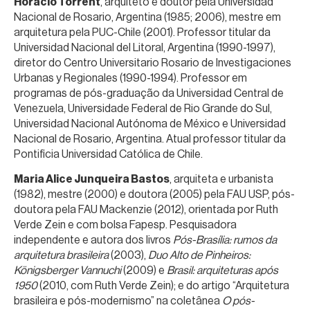
Horacio Torrent
, arquiteto e doutor pela Universidad
Nacional de Rosario, Argentina (1985; 2006), mestre em
arquitetura pela PUC-Chile (2001). Professor titular da
Universidad Nacional del Litoral, Argentina (1990-1997),
diretor do Centro Universitario Rosario de Investigaciones
Urbanas y Regionales (1990-1994). Professor em
programas de pós-graduação da Universidad Central de
Venezuela, Universidade Federal de Rio Grande do Sul,
Universidad Nacional Autónoma de México e Universidad
Nacional de Rosario, Argentina. Atual professor titular da
Pontificia Universidad Católica de Chile.
Maria Alice Junqueira Bastos
, arquiteta e urbanista
(1982), mestre (2000) e doutora (2005) pela FAU USP, pós-
doutora pela FAU Mackenzie (2012), orientada por Ruth
Verde Zein e com bolsa Fapesp. Pesquisadora
independente e autora dos livros
Pós-Brasília: rumos da
arquitetura brasileira
(2003),
Duo Alto de Pinheiros:
Königsberger Vannuchi
(2009) e
Brasil: arquiteturas após
1950
(2010, com Ruth Verde Zein); e do artigo “Arquitetura
brasileira e pós-modernismo” na coletânea
O pós-