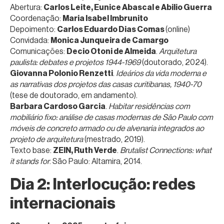
Abertura:
Carlos Leite, Eunice Abascal e Abilio Guerra
Coordenação:
Maria Isabel Imbrunito
Depoimento:
Carlos Eduardo Dias Comas
(online)
Convidada:
Monica Junqueira de Camargo
Comunicações:
Decio Otoni de Almeida
.
Arquitetura
paulista: debates e projetos 1944-1969
(doutorado, 2024).
Giovanna Polonio Renzetti
.
Ideários da vida moderna e
as narrativas dos projetos das casas curitibanas, 1940-70
(tese de doutorado, em andamento).
Barbara Cardoso Garcia
.
Habitar residências com
mobiliário fixo: análise de casas modernas de São Paulo com
móveis de concreto armado ou de alvenaria integrados ao
projeto de arquitetura
(mestrado, 2019).
Texto base:
ZEIN, Ruth Verde
.
Brutalist Connections: what
it stands for
. São Paulo: Altamira, 2014.
Dia 2: Interlocução: redes
internacionais