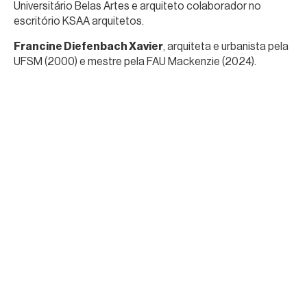
Universitário Belas Artes e arquiteto colaborador no
escritório KSAA arquitetos.
Francine Diefenbach Xavier
, arquiteta e urbanista pela
UFSM (2000) e mestre pela FAU Mackenzie (2024).
Professora do curso de especialização em Arquitetura
Hospitalar do Centro de Educação em Saúde Abram
Szajman – Hospital Israelita Albert Einstein. Diretora da
Regional São Paulo da ABDEH (2024-2026).
Giovanna Polonio Renzetti
, arquiteta e urbanista pela
PUC-PR (2017), mestre em arquitetura e urbanismo pelo
Programa Associado da UEM e UEL (2021), doutoranda do
PPGAU Mackenzie. Membro do grupo de pesquisa
“Arquitetura moderna no Brasil e América Latina: revisões
historiográficas”, liderado por Ruth Verde Zein até seu
falecimento.
Larissa Francez Zarpelon
, arquiteta e urbanista (2004),
mestre (2013) e doutora (2021) pela FAU Mackenzie. Co-
curadora da 13ª Bienal Internacional de Arquitetura de São