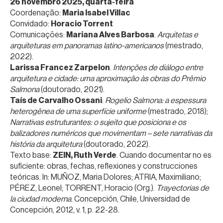
26 novembro 2025, quarta-feira
Coordenação:
Maria Isabel Villac
Convidado:
Horacio Torrent
Comunicações:
Mariana Alves Barbosa
.
Arquitetas e
arquiteturas em panoramas latino-americanos
(mestrado,
2022).
Larissa Francez Zarpelon
.
Intenções de diálogo entre
arquitetura e cidade: uma aproximação às obras do Prêmio
Salmona
(doutorado, 2021).
Taís de Carvalho Ossani
.
Rogelio Salmona: a espessura
heterogênea de uma superfície uniforme
(mestrado, 2018);
Narrativas estruturantes: o sujeito que posiciona e os
balizadores numéricos que movimentam – sete narrativas da
história da arquitetura
(doutorado, 2022).
Texto base:
ZEIN, Ruth Verde
. Cuando documentar no es
suficiente: obras, fechas, reflexiones y construcciones
teóricas. In: MUÑOZ, Maria Dolores; ATRIA, Maximiliano;
PÉREZ, Leonel; TORRENT, Horacio (Org.).
Trayectorias de
la ciudad moderna
. Concepción, Chile, Universidad de
Concepción, 2012, v. 1, p. 22-28.