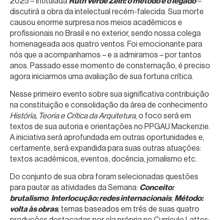
2025 – intitulada
Ruth Verde Zein: o método e o legado
–
discutirá a obra da intelectual recém-falecida. Sua morte
causou enorme surpresa nos meios acadêmicos e
profissionais no Brasil e no exterior, sendo nossa colega
homenageada aos quatro ventos. Foi emocionante para
nós que a acompanhamos – e a admiramos – por tantos
anos. Passado esse momento de consternação, é preciso
agora iniciarmos uma avaliação de sua fortuna crítica.
Nesse primeiro evento sobre sua significativa contribuição
na constituição e consolidação da área de conhecimento
História, Teoria e Crítica da Arquitetura
, o foco será em
textos de sua autoria e orientações no PPGAU Mackenzie.
A iniciativa será aprofundada em outras oportunidades e,
certamente, será expandida para suas outras atuações:
textos acadêmicos, eventos, docência, jornalismo etc.
Do conjunto de sua obra foram selecionadas questões
para pautar as atividades da Semana:
Conceito:
brutalismo
;
Interlocução: redes internacionais
;
Método:
volta às obras
, temas baseados em três de suas quatro
produções destacadas por ela própria no Currículo Lattes: