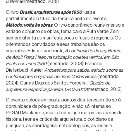
uniforme
(mestrado, 2018).
O livro
Brasil: arquiteturas após 1950
ilustra
perfeitamente o título da terceira noite do evento,
Método: volta às obras
. O livro panorâmico reúne imenso e
variado conjunto de obras, tema caro a Ruth Verde Zein,
sempre atenta às manifestações difusas e regionais. Os
orientandos convidados e seus trabalhos são os
seguintes: Edson Lucchini Jr.,
A contribuição da arquitetura
de Adolf Franz Heep na habitação coletiva vertical em São
Paulo nos anos 1950
(mestrado, 2008); Francine
Diefenbach Xavier.
Arquitetura para saúde: estudo sobre as
contribuições projetuais de João Carlos Bross
(mestrado,
2024); Camila Dias dos Santos Forcellini.
Quadro da
arquitetura esportiva paulista, 1940-2010
(mestrado, 2013).
O evento coloca em pauta pontos de interesse não só à
comunidade da pós-graduação, e não só interna ao
PPGAU Mackenzie, mas a todos que militam nas áreas de
história, teoria e crítica da arquitetura: o cotidiano da
pesquisa, as abordagens metodológicas, as redes e