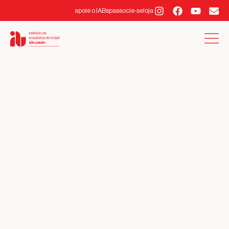
apoie o IABsp
associe-se
loja