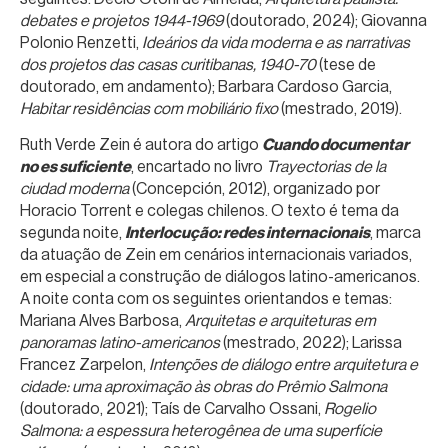
debates e projetos 1944-1969
(doutorado, 2024); Giovanna
Polonio Renzetti,
Ideários da vida moderna e as narrativas
dos projetos das casas curitibanas, 1940-70
(tese de
doutorado, em andamento); Barbara Cardoso Garcia,
Habitar residências com mobiliário fixo
(mestrado, 2019).
Ruth Verde Zein é autora do artigo
Cuando documentar
no es suficiente
, encartado no livro
Trayectorias de la
ciudad moderna
(Concepción, 2012), organizado por
Horacio Torrent e colegas chilenos. O texto é tema da
segunda noite,
Interlocução: redes internacionais
, marca
da atuação de Zein em cenários internacionais variados,
em especial a construção de diálogos latino-americanos.
A noite conta com os seguintes orientandos e temas:
Mariana Alves Barbosa,
Arquitetas e arquiteturas em
panoramas latino-americanos
(mestrado, 2022); Larissa
Francez Zarpelon,
Intenções de diálogo entre arquitetura e
cidade: uma aproximação às obras do Prêmio Salmona
(doutorado, 2021); Taís de Carvalho Ossani,
Rogelio
Salmona: a espessura heterogênea de uma superfície