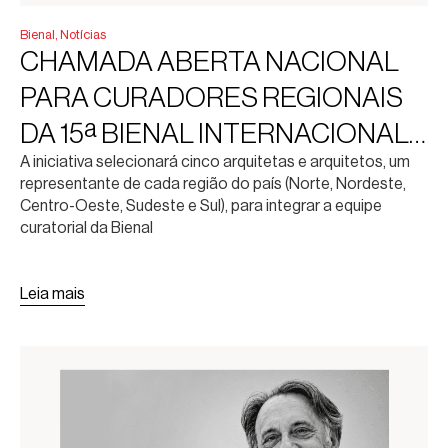
Bienal
,
Notícias
CHAMADA ABERTA NACIONAL
PARA CURADORES REGIONAIS
DA 15ª BIENAL INTERNACIONAL
A iniciativa selecionará cinco arquitetas e arquitetos, um
DE ARQUITETURA DE SÃO
representante de cada região do país (Norte, Nordeste,
PAULO
Centro-Oeste, Sudeste e Sul), para integrar a equipe
curatorial da Bienal
Leia mais