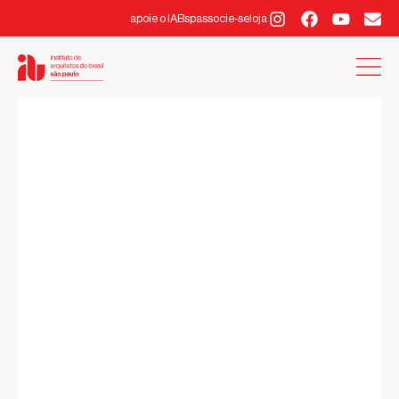
apoie o IABsp
associe-se
loja