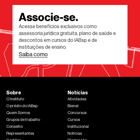
Associe-se.
Acesse benefícios exclusivos como
assessoria jurídica gratuita, plano de saúde e
descontos em cursos do IABsp e de
instituições de ensino.
Saiba como
Sobre
Notícias
O Instituto
Atividades
O prédio do IABsp
Bienal
Quem Somos
Concursos
Grupos de trabalho
Cursos
Conselho
Institucional
Representantes
Notícias