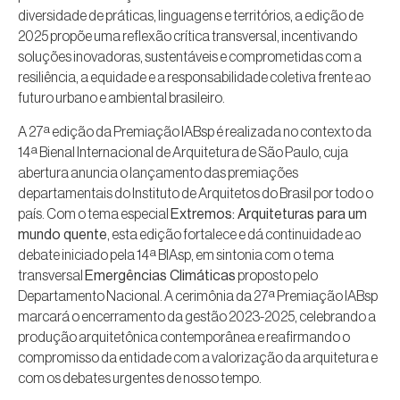
diversidade de práticas, linguagens e territórios, a edição de
2025 propõe uma reflexão crítica transversal, incentivando
soluções inovadoras, sustentáveis e comprometidas com a
resiliência, a equidade e a responsabilidade coletiva frente ao
futuro urbano e ambiental brasileiro.
A 27ª edição da Premiação IABsp é realizada no contexto da
14ª Bienal Internacional de Arquitetura de São Paulo, cuja
abertura anuncia o lançamento das premiações
departamentais do Instituto de Arquitetos do Brasil por todo o
país. Com o tema especial
Extremos: Arquiteturas para um
mundo quente
, esta edição fortalece e dá continuidade ao
debate iniciado pela 14ª BIAsp, em sintonia com o tema
transversal
Emergências Climáticas
proposto pelo
Departamento Nacional. A cerimônia da 27ª Premiação IABsp
marcará o encerramento da gestão 2023-2025, celebrando a
produção arquitetônica contemporânea e reafirmando o
compromisso da entidade com a valorização da arquitetura e
com os debates urgentes de nosso tempo.