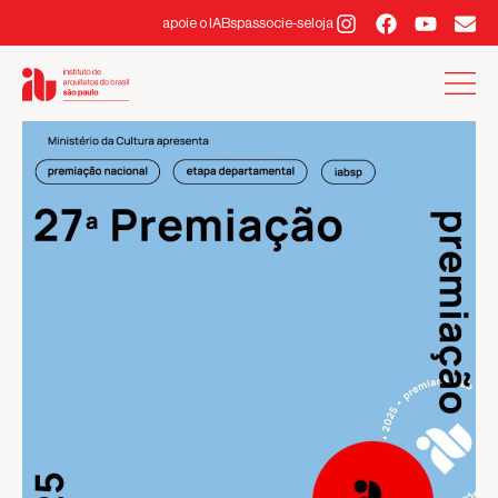
apoie o IABsp
associe-se
loja