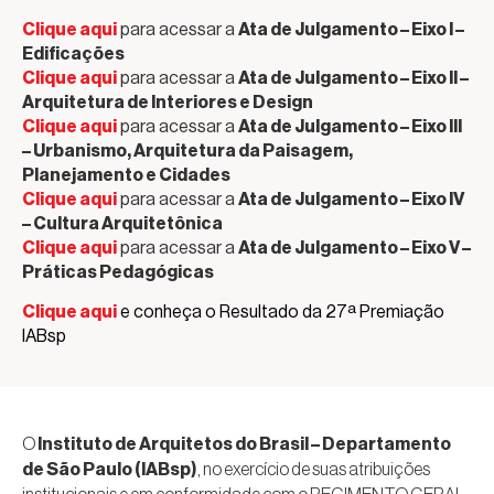
Clique aqui
para acessar a
Ata de Julgamento – Eixo I –
Edificações
Clique aqui
para acessar a
Ata de Julgamento – Eixo II –
Arquitetura de Interiores e Design
Clique aqui
para acessar a
Ata de Julgamento – Eixo III
– Urbanismo, Arquitetura da Paisagem,
Planejamento e Cidades
Clique aqui
para acessar a
Ata de Julgamento – Eixo IV
– Cultura Arquitetônica
Clique aqui
para acessar a
Ata de Julgamento – Eixo V –
Práticas Pedagógicas
Clique aqui
e conheça o Resultado da 27ª Premiação
IABsp
O
Instituto de Arquitetos do Brasil – Departamento
de São Paulo (IABsp)
, no exercício de suas atribuições
institucionais e em conformidade com o REGIMENTO GERAL