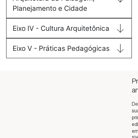
Planejamento e Cidade
Eixo IV - Cultura Arquitetônica
Eixo V - Práticas Pedagógicas
P
an
De
su
pr
ed
e
19