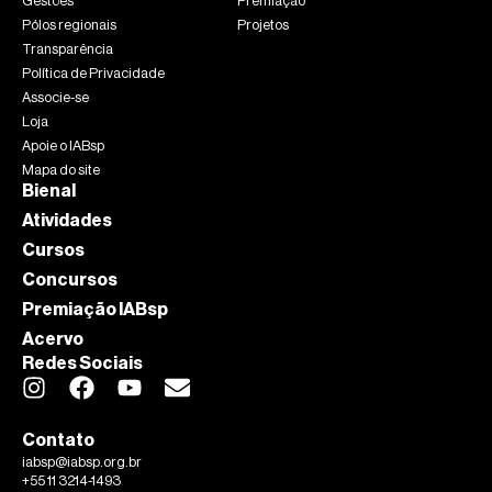
Gestões
Premiação
Pólos regionais
Projetos
Transparência
Política de Privacidade
Associe-se
Loja
Apoie o IABsp
Mapa do site
Bienal
Atividades
Cursos
Concursos
Premiação IABsp
Acervo
Redes Sociais
Contato
iabsp@iabsp.org.br
+55 11 3214-1493