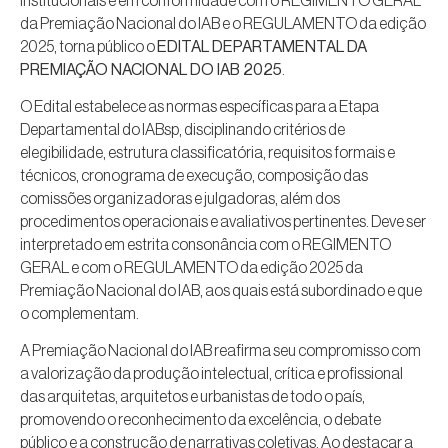
da Premiação Nacional do IAB e o REGULAMENTO da edição
2025, torna público o
EDITAL DEPARTAMENTAL DA
PREMIAÇÃO NACIONAL DO IAB 2025
.
O Edital estabelece as normas específicas para a Etapa
Departamental do IABsp, disciplinando critérios de
elegibilidade, estrutura classificatória, requisitos formais e
técnicos, cronograma de execução, composição das
comissões organizadoras e julgadoras, além dos
procedimentos operacionais e avaliativos pertinentes. Deve ser
interpretado em estrita consonância com o REGIMENTO
GERAL e com o REGULAMENTO da edição 2025 da
Premiação Nacional do IAB, aos quais está subordinado e que
o complementam.
A Premiação Nacional do IAB reafirma seu compromisso com
a valorização da produção intelectual, crítica e profissional
das arquitetas, arquitetos e urbanistas de todo o país,
promovendo o reconhecimento da excelência, o debate
público e a construção de narrativas coletivas. Ao destacar a