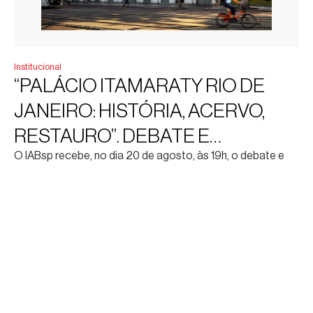
Institucional
“PALÁCIO ITAMARATY RIO DE
JANEIRO: HISTÓRIA, ACERVO,
RESTAURO”. DEBATE E
O IABsp recebe, no dia 20 de agosto, às 19h, o debate e
LANÇAMENTO DA PUBLICAÇÃO
lançamento da publicação Palácio Itamaraty Rio de
Janeiro: história, acervo, restauro, resultado do projeto
desenvolvido pelo Instituto Pedra para o restauro de um
dos mais importantes edifícios históricos do país.
Leia mais