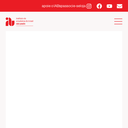
apoie o IABsp
associe-se
loja