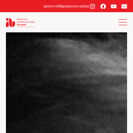
apoie o IABsp
associe-se
loja