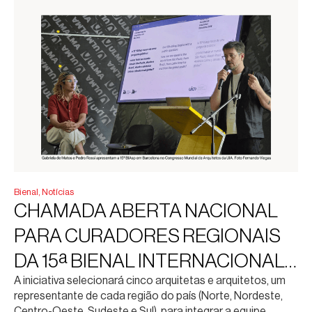
Bienal
,
Notícias
CHAMADA ABERTA NACIONAL
PARA CURADORES REGIONAIS
DA 15ª BIENAL INTERNACIONAL
A iniciativa selecionará cinco arquitetas e arquitetos, um
DE ARQUITETURA DE SÃO
representante de cada região do país (Norte, Nordeste,
PAULO
Centro-Oeste, Sudeste e Sul), para integrar a equipe