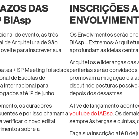
AZOS DAS
INSCRIÇÕES 
 BIAsp
ENVOLVIMENTO
cional do evento, as três
Os Envolvimentos serão enco
al de Arquitetura de São
BIAsp – Extremos: Arquitet
oveite para inscrever sua
aprofundam as ideias centra
Arquitetos e lideranças das a
tes + SP Meeting foi adiada
periferias serão convidados 
ional de Escolas de
promovam a mitigação e a a
 Internacional para
discutindo posturas possívei
gados até 1º de junho.
depois dos desastres.
momento, os curadores
A live de lançamento acontec
equentes e por isso chamam a
youtube do IABsp
. Os demai
verificar o novo edital
sempre às terças e quintas, d
ecimentos sobre a
Faça sua inscrição até 8 de j