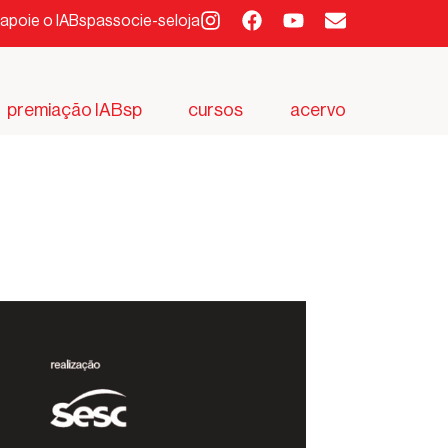
apoie o IABsp
associe-se
loja
premiação IABsp
cursos
acervo