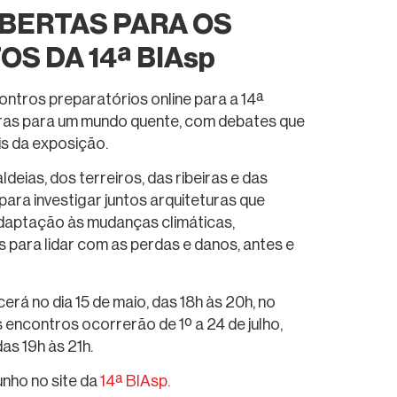
ABERTAS PARA OS
S DA 14ª BIAsp
ntros preparatórios online para a 14ª
uras para um mundo quente, com debates que
is da exposição.
ldeias, dos terreiros, das ribeiras e das
para investigar juntos arquiteturas que
daptação às mudanças climáticas,
s para lidar com as perdas e danos, antes e
erá no dia 15 de maio, das 18h às 20h, no
s encontros ocorrerão de 1º a 24 de julho,
as 19h às 21h.
unho no site da
14ª BIAsp.