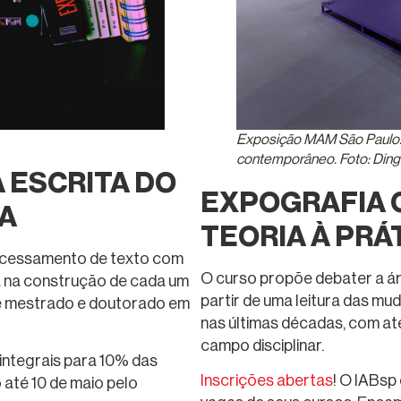
Exposição MAM São Paulo:
contemporâneo. Foto: Ding
 ESCRITA DO
EXPOGRAFIA 
A
TEORIA À PRÁ
rocessamento de texto com
O curso propõe debater a á
ilia na construção de cada um
partir de uma leitura das m
e mestrado e doutorado em
nas últimas décadas, com a
campo disciplinar.
 integrais para 10% das
Inscrições abertas
! O IABsp
 até 10 de maio pelo