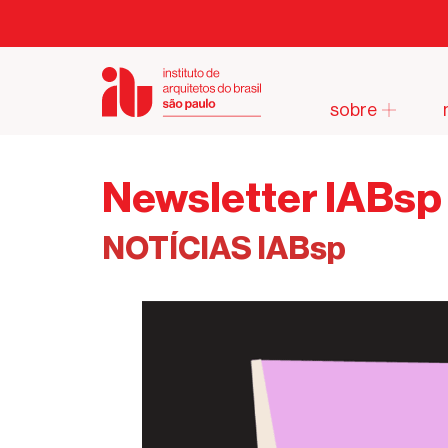
sobre
Newsletter IABsp 
NOTÍCIAS IABsp