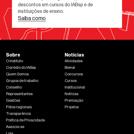
descontos em cursos do IABsp e de
instituições de ensino.
Saiba como
Sobre
Notícias
O Instituto
Atividades
O prédio do IABsp
Bienal
Quem Somos
Concursos
Grupos de trabalho
Cursos
Conselho
Institucional
Representantes
Notícias
Gestões
Premiação
Pólos regionais
Projetos
Transparência
Política de Privacidade
Associe-se
Loja