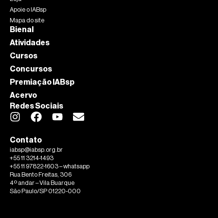
Apoie o IABsp
Mapa do site
Bienal
Atividades
Cursos
Concursos
Premiação IABsp
Acervo
Redes Sociais
Contato
iabsp@iabsp.org.br
+55 11 3214-1493
+55 11 97822-1603 – whatsapp
Rua Bento Freitas, 306
4º andar – Vila Buarque
São Paulo/SP 01220-000