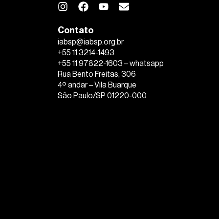
Contato
iabsp@iabsp.org.br
+55 11 3214-1493
+55 11 97822-1603 – whatsapp
Rua Bento Freitas, 306
4º andar – Vila Buarque
São Paulo/SP 01220-000