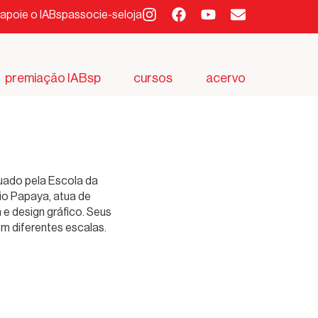
apoie o IABsp
associe-se
loja
premiação IABsp
cursos
acervo
duado pela Escola da
io Papaya, atua de
 e design gráfico. Seus
m diferentes escalas.