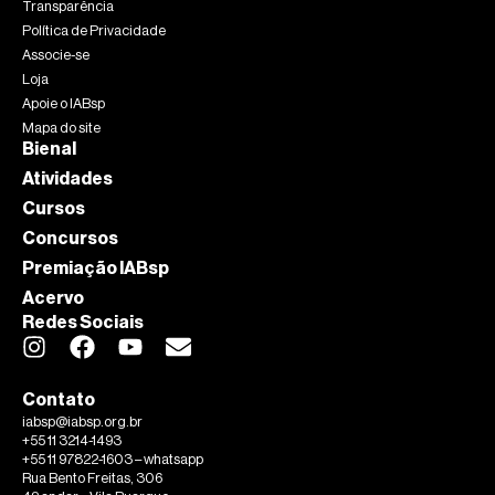
Transparência
Política de Privacidade
Associe-se
Loja
Apoie o IABsp
Mapa do site
Bienal
Atividades
Cursos
Concursos
Premiação IABsp
Acervo
Redes Sociais
Contato
iabsp@iabsp.org.br
+55 11 3214-1493
+55 11 97822-1603 – whatsapp
Rua Bento Freitas, 306