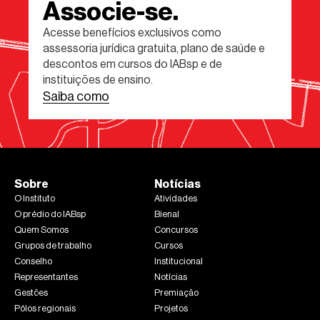
Associe-se.
Acesse benefícios exclusivos como
assessoria jurídica gratuita, plano de saúde e
descontos em cursos do IABsp e de
instituições de ensino.
Saiba como
Sobre
Notícias
O Instituto
Atividades
O prédio do IABsp
Bienal
Quem Somos
Concursos
Grupos de trabalho
Cursos
Conselho
Institucional
Representantes
Notícias
Gestões
Premiação
Pólos regionais
Projetos