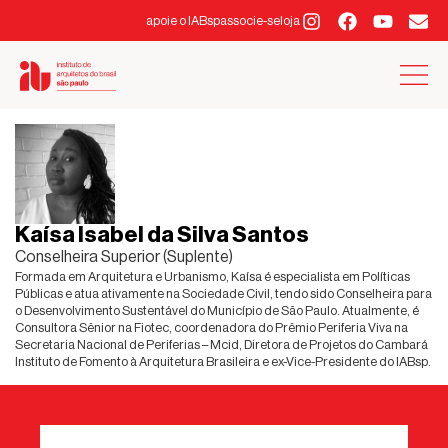
apoie o IABsp
associe-se
loja
Kaísa Isabel da Silva Santos
Conselheira Superior (Suplente)
Formada em Arquitetura e Urbanismo, Kaísa é especialista em Políticas
Públicas e atua ativamente na Sociedade Civil, tendo sido Conselheira para
o Desenvolvimento Sustentável do Município de São Paulo. Atualmente, é
Consultora Sênior na Fiotec, coordenadora do Prêmio Periferia Viva na
Secretaria Nacional de Periferias – Mcid, Diretora de Projetos do Cambará
Instituto de Fomento à Arquitetura Brasileira e ex-Vice-Presidente do IABsp.