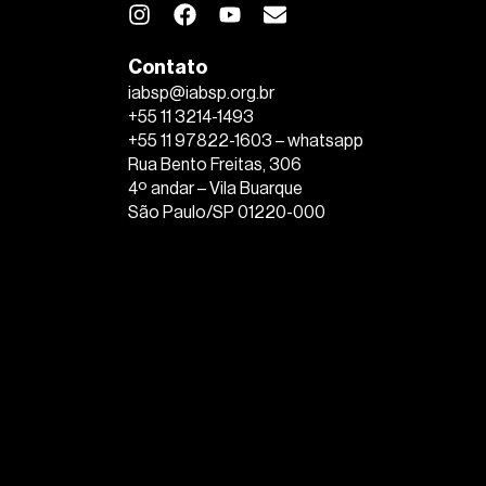
Contato
iabsp@iabsp.org.br
+55 11 3214-1493
+55 11 97822-1603 – whatsapp
Rua Bento Freitas, 306
4º andar – Vila Buarque
São Paulo/SP 01220-000