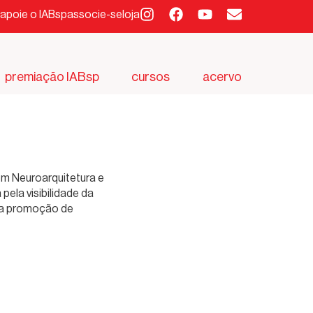
apoie o IABsp
associe-se
loja
premiação IABsp
cursos
acervo
em Neuroarquitetura e
ela visibilidade da
 na promoção de