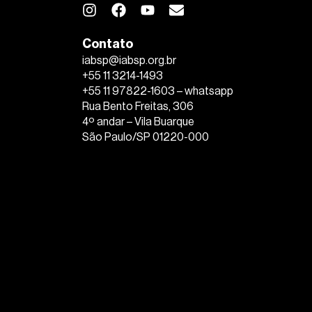
Contato
iabsp@iabsp.org.br
+55 11 3214-1493
+55 11 97822-1603 – whatsapp
Rua Bento Freitas, 306
4º andar – Vila Buarque
São Paulo/SP 01220-000