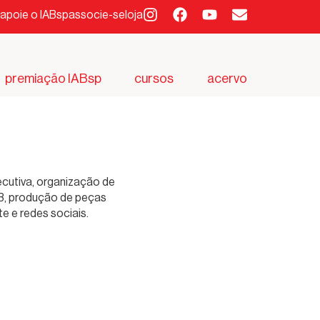
apoie o IABsp
associe-se
loja
premiação IABsp
cursos
acervo
ecutiva, organização de
IAB, produção de peças
e e redes sociais.