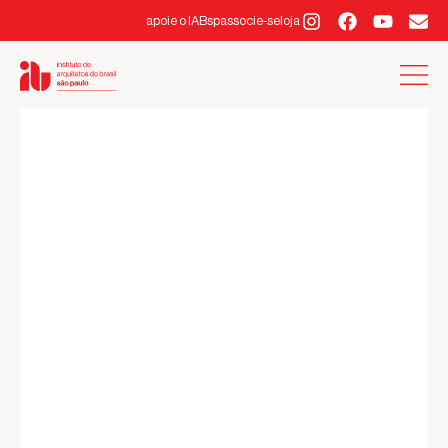
apoie o IABsp
associe-se
loja