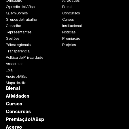
O Instituto
Atividades
O prédio do IABsp
Bienal
Quem Somos
Concursos
Grupos de trabalho
Cursos
Conselho
Institucional
Representantes
Notícias
Gestões
Premiação
Pólos regionais
Projetos
Transparência
Política de Privacidade
Associe-se
Loja
Apoie o IABsp
Mapa do site
Bienal
Atividades
Cursos
Concursos
Premiação IABsp
Acervo