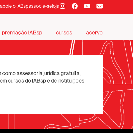
apoie o IABsp
associe-se
loja
premiação IABsp
cursos
acervo
 como assessoria jurídica gratuita,
em cursos do IABsp e de instituições