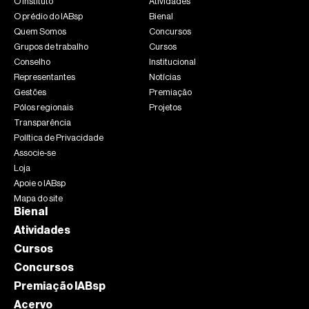
O Instituto
Atividades
O prédio do IABsp
Bienal
Quem Somos
Concursos
Grupos de trabalho
Cursos
Conselho
Institucional
Representantes
Notícias
Gestões
Premiação
Pólos regionais
Projetos
Transparência
Política de Privacidade
Associe-se
Loja
Apoie o IABsp
Mapa do site
Bienal
Atividades
Cursos
Concursos
Premiação IABsp
Acervo