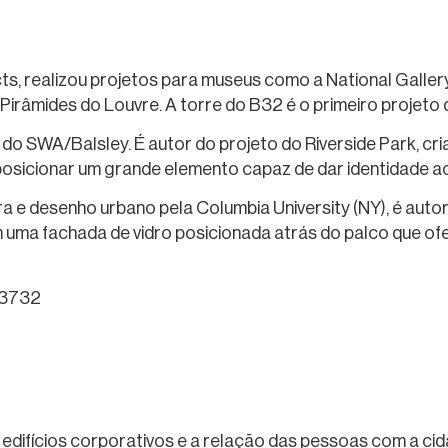
ts, realizou projetos para museus como a National Galler
s Pirâmides do Louvre. A torre do B32 é o primeiro projeto de
 do SWA/Balsley. É autor do projeto do Riverside Park, c
 posicionar um grande elemento capaz de dar identidade a
a e desenho urbano pela Columbia University (NY), é auto
 uma fachada de vidro posicionada atrás do palco que ofe
, 3732
difícios corporativos e a relação das pessoas com a cid