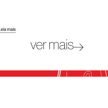
Leia mais
ver mais
 como assessoria jurídica gratuita,
em cursos do IABsp e de instituições