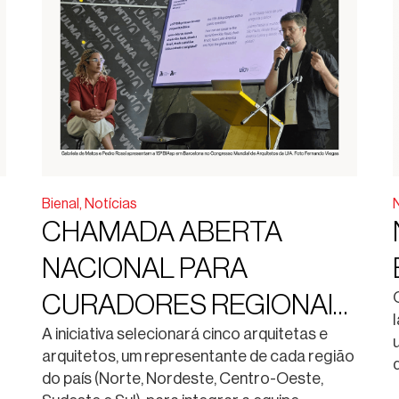
Bienal
,
Notícias
CHAMADA ABERTA
NACIONAL PARA
CURADORES REGIONAIS
DA 15ª BIENAL
A iniciativa selecionará cinco arquitetas e
arquitetos, um representante de cada região
INTERNACIONAL DE
do país (Norte, Nordeste, Centro-Oeste,