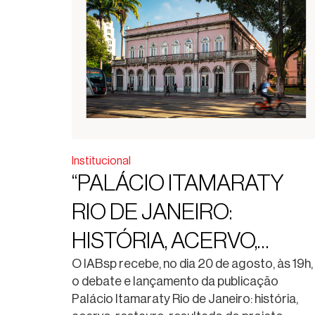
Institucional
“PALÁCIO ITAMARATY
RIO DE JANEIRO:
HISTÓRIA, ACERVO,
RESTAURO”. DEBATE E
O IABsp recebe, no dia 20 de agosto, às 19h,
o debate e lançamento da publicação
LANÇAMENTO DA
Palácio Itamaraty Rio de Janeiro: história,