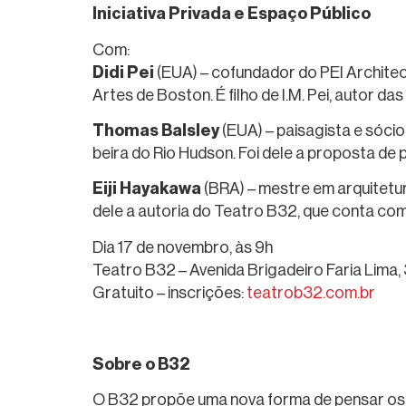
Iniciativa Privada e Espaço Público
Com:
Didi Pei
(EUA) – cofundador do PEI Architec
Artes de Boston. É filho de I.M. Pei, autor da
Thomas Balsley
(EUA) – paisagista e sócio
beira do Rio Hudson. Foi dele a proposta de
Eiji Hayakawa
(BRA) – mestre em arquitetur
dele a autoria do Teatro B32, que conta com
Dia 17 de novembro, às 9h
Teatro B32 – Avenida Brigadeiro Faria Lima
Gratuito – inscrições:
teatrob32.com.br
Sobre o B32
O B32 propõe uma nova forma de pensar os e