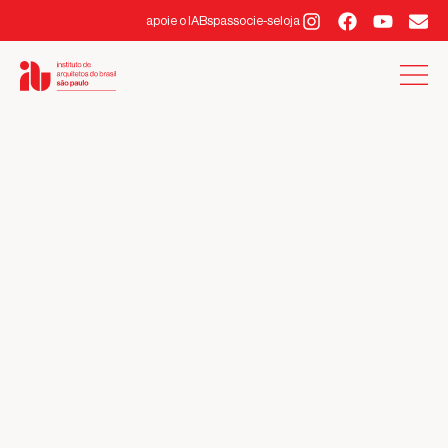
apoie o IABsp
associe-se
loja