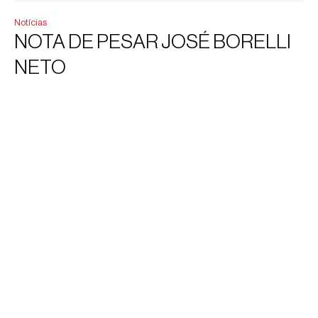
Notícias
NOTA DE PESAR JOSÉ BORELLI
NETO
O Instituto de Arquitetos do Brasil (IAB) lamenta o
falecimento do arquiteto e urbanista José Borelli Neto,
ocorrido em 20 de junho de 2026, aos 75 anos.
Leia mais
ver mais