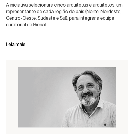
A iniciativa selecionará cinco arquitetas e arquitetos, um
DE ARQUITETURA DE SÃO
representante de cada região do país (Norte, Nordeste,
PAULO
Centro-Oeste, Sudeste e Sul), para integrar a equipe
curatorial da Bienal
Leia mais