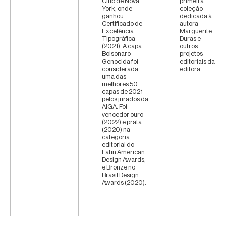
Club de Nova
primeira
York, onde
coleção
ganhou
dedicada à
Certificado de
autora
Excelência
Marguerite
Tipográfica
Duras e
(2021). A capa
outros
Bolsonaro
projetos
Genocida foi
editoriais da
considerada
editora.
uma das
melhores 50
capas de 2021
pelos jurados da
AIGA. Foi
vencedor ouro
(2022) e prata
(2020) na
categoria
editorial do
Latin American
Design Awards,
e Bronze no
Brasil Design
Awards (2020).