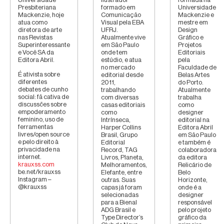
Presbiteriana
formado em
Universidade
Mackenzie, hoje
Comunicação
Mackenzie e
atua como
Visual pela EBA
mestre em
diretora de arte
UFRJ.
Design
nas Revistas
Atualmente vive
Gráfico e
Superinteressante
em São Paulo
Projetos
e Você SA da
onde tem
Editoriais
Editora Abril.
estúdio, e atua
pela
no mercado
Faculdade de
É ativista sobre
editorial desde
Belas Artes
diferentes
2011,
do Porto.
debates de cunho
trabalhando
Atualmente
social: fã cativa de
com diversas
trabalha
discussões sobre
casas editoriais
como
empoderamento
como
designer
feminino, uso de
Intrínseca,
editorial na
ferramentas
Harper Collins
Editora Abril
livres/open source
Brasil, Grupo
em São Paulo
e pelo direito à
Editorial
e também é
privacidade na
Record, TAG
colaboradora
internet.
Livros, Planeta,
da editora
krauxss.com
Melhoramentos,
Relicário de
be.net/krauxss
Elefante, entre
Belo
Instagram –
outras. Suas
Horizonte,
@krauxss
capas já foram
onde é a
selecionadas
designer
para a Bienal
responsável
ADG Brasil e
pelo projeto
Type Director’s
gráfico da