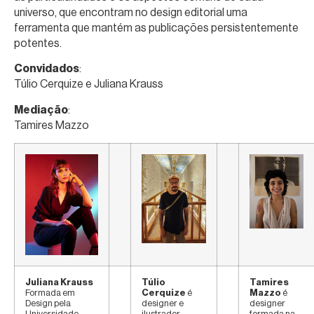
universo, que encontram no design editorial uma
ferramenta que mantém as publicações persistentemente
potentes.
Convidados
:
Túlio Cerquize e Juliana Krauss
Mediação
:
Tamires Mazzo
Juliana Krauss
Túlio
Tamires
Formada em
Cerquize
é
Mazzo
é
Design pela
designer e
designer
Universidade
ilustrador
formada na