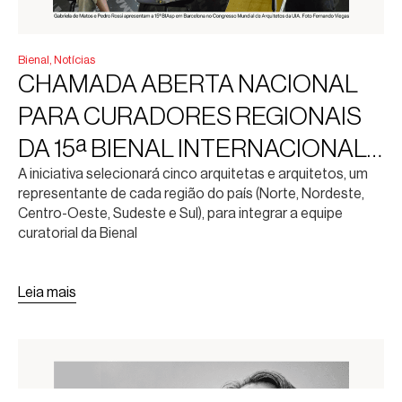
Bienal
,
Notícias
CHAMADA ABERTA NACIONAL
PARA CURADORES REGIONAIS
DA 15ª BIENAL INTERNACIONAL
A iniciativa selecionará cinco arquitetas e arquitetos, um
DE ARQUITETURA DE SÃO
representante de cada região do país (Norte, Nordeste,
PAULO
Centro-Oeste, Sudeste e Sul), para integrar a equipe
curatorial da Bienal
Leia mais