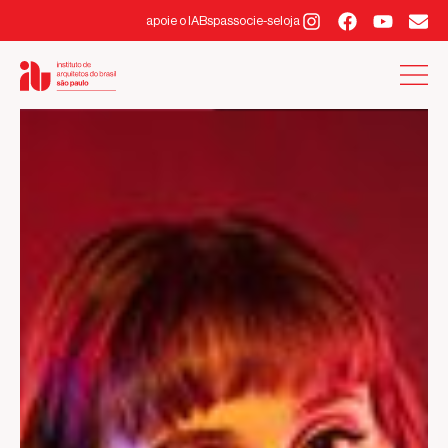
apoie o IABsp
associe-se
loja