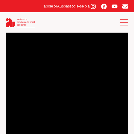
apoie o IABsp
associe-se
loja