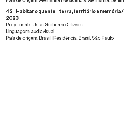
País de origem: Alemanha | Residência: Alemanha, Berlim
42 – Habitar o quente – terra, território e memória /
2023
Proponente: Jean Guilherme Oliveira
Linguagem: audiovisual
País de origem: Brasil | Residência: Brasil, São Paulo
43 – Rehearsing green returns / 2025
Proponente: [Applied] Foreign Affairs
Linguagem: audiovisual
País de origem: Áustria | Residência: Austria, Vienna
44 – Revolução verde e o fazer fazenda / 2025
Proponente: Gian Spina
Linguagem: performance
País de origem: Brasil | Residência: Brasil, São Paulo
45 – Topologies of softness – Clouds, bodies of air &
water / 2025
Proponente: Gabi Schillig
Linguagem: performance