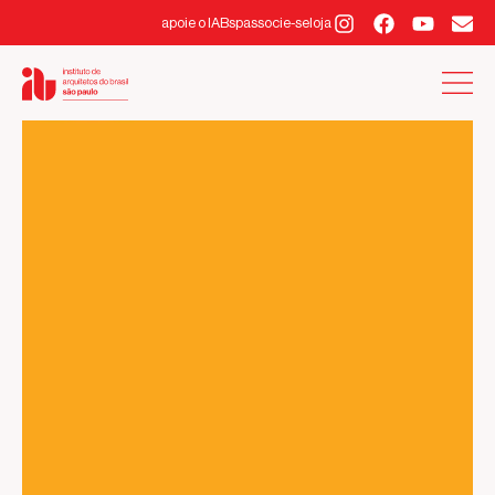
apoie o IABsp
associe-se
loja