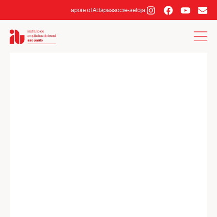
apoie o IABsp
associe-se
loja