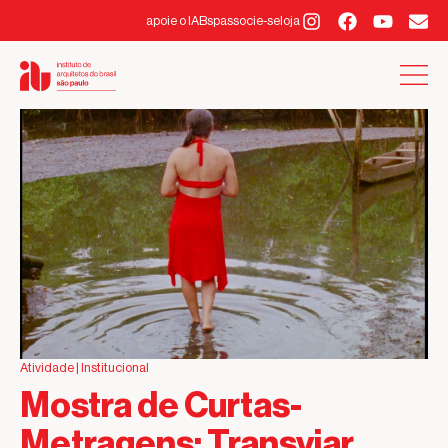
apoie o IABsp
associe-se
loja
Atividade |
Institucional
Mostra de Curtas-
Metragens: Transviar