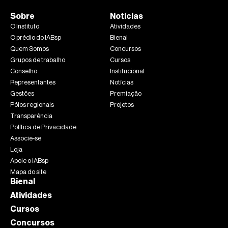
Sobre
Notícias
O Instituto
Atividades
O prédio do IABsp
Bienal
Quem Somos
Concursos
Grupos de trabalho
Cursos
Conselho
Institucional
Representantes
Notícias
Gestões
Premiação
Pólos regionais
Projetos
Transparência
Política de Privacidade
Associe-se
Loja
Apoie o IABsp
Mapa do site
Bienal
Atividades
Cursos
Concursos