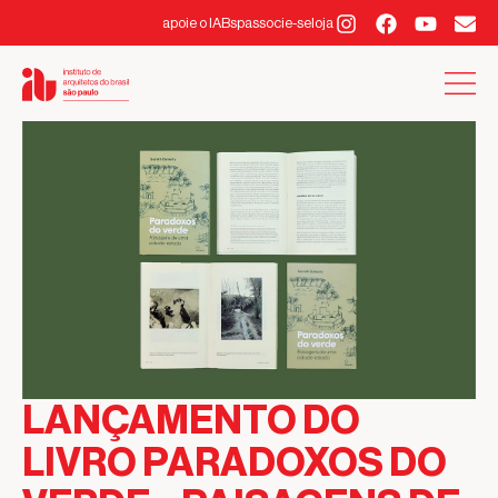
apoie o IABsp
associe-se
loja
LANÇAMENTO DO
LIVRO PARADOXOS DO