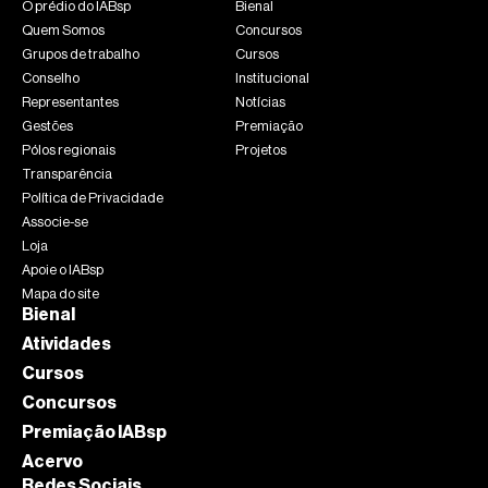
O prédio do IABsp
Bienal
Quem Somos
Concursos
Grupos de trabalho
Cursos
Conselho
Institucional
Representantes
Notícias
Gestões
Premiação
Pólos regionais
Projetos
Transparência
Política de Privacidade
Associe-se
Loja
Apoie o IABsp
Mapa do site
Bienal
Atividades
Cursos
Concursos
Premiação IABsp
Acervo
Redes Sociais