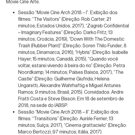
Movie Cine Arte.
Sessão “Movie Cine Arch 2018 – I”. Exibição dos
filmes: “The Visitors” (Direção: Rob Carter; 21
minutos; Estados Unidos, 2017), “Zagreb Confidential
– Imaginary Features” (Direção: Darko Fritz; 13
minutos; Croácia, 2019), “Down With The Domestic
Trash (Rubber Plant)” (Direção: Soren Thilo Funder; 8
minutos; Dinamarca, 2016), “Hybris” (Direção: Isabelle
Hayer; 15 minutos; Canadá, 2015), “Quando você
voltar, estarei vivendo à beira do rio” (Direção: Petra
Noordkamp; 14 minutos; Países Baixos, 2017), “The
Castle” (Direção: Guilherme Giufrida, Helena
Ungaretti, Alexandre Wahrhaftig e Miguel Antunes
Ramos; 9 minutos; Brasil, 2015). Convidados: Andre
Fratti Costa e Steve Bisson. Em 18 de setembro de
2018, na sede do IABSP.
Sessão “Movie Cine Arch 2018 – II”. Exibição dos
filmes: “Transitions” (Direção: Aurèle Ferrier; 13
minutos; Suíça, 2017), “Cinema grattacielo” (Direção:
Marco Bertozzi; 97 minutos; Itália, 2017).