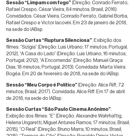
Sessão “Limpam com fogo”
(Direção: Conrado Ferrato,
Rafael Crespo, César Vieira; 84 minutos; Brasil, 2016).
Convidados: César Vieira, Conrado Ferrato, Gabriel Borba,
Rafael Crespo e Victor Iacovini. Em 23 de janeiro de 2018,
na sede do IABsp.
Sessão Curtas “Ruptura Silenciosa”
. Exibição dos
filmes: “Sizígia” (Direção: Luis Urbano; 17 minutos; Portugal,
2012), “A Casa do Lado” (Direção: Luis Urbano; 16 minutos;
Portugal, 2012), “A Encomenda” (Direção: Manuel Graça
Dias; 18 minutos; Portugal, 2013). Convidada: Marta Vieira
Bogéa. Em 20 de fevereiro de 2018, na sede do IABsp.
Sessão “Meu Corpo é Político”
(Direção: Alice Riff; 72
minutos; Brasil, 2017). Convidada: Alice Riff. Em 17 de abril
de 2018, na sede do IABsp.
Sessão Curtas “São Paulo Cinema Anônimo”
.
Exibição dos filmes: “E” (Direção: Alexandre Wahrhaftig,
Helena Ungaretti, Miguel Antunes Ramos; 17 minutos; Brasil,
2015), “O Real” (Direção: Bruno Marra; 10 minutos; Brasil,
2015), “Tempos de Cão” (Direção: Ronaldo Dimer, Victor