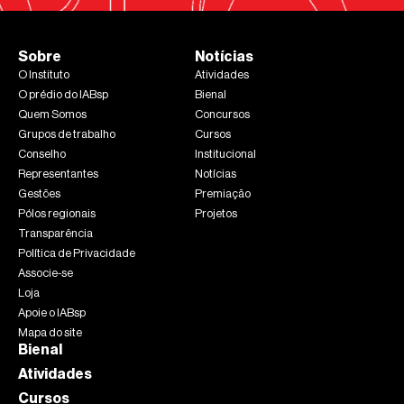
Sobre
Notícias
O Instituto
Atividades
O prédio do IABsp
Bienal
Quem Somos
Concursos
Grupos de trabalho
Cursos
Conselho
Institucional
Representantes
Notícias
Gestões
Premiação
Pólos regionais
Projetos
Transparência
Política de Privacidade
Associe-se
Loja
Apoie o IABsp
Mapa do site
Bienal
Atividades
Cursos