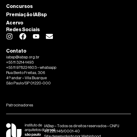
Concursos
Premiação IABsp
Acervo
Redes Sociais
Contato
iabsp@iabsp.org.br
+55 11 3214-1493
+55 11 97822-1603 – whatsapp
Rua Bento Freitas, 306
4º andar – Vila Buarque
São Paulo/SP 01220-000
Patrocinadores
IABsp – Todos os direitos reservados – CNPJ
46.226.148/0001-40
Site desenvolvido por
Webinhood.