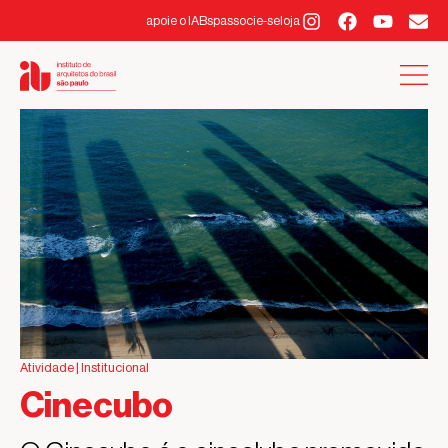
apoie o IABsp
associe-se
loja
Atividade |
Institucional
Cinecubo