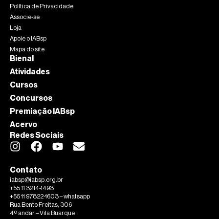
Política de Privacidade
Associe-se
Loja
Apoie o IABsp
Mapa do site
Bienal
Atividades
Cursos
Concursos
Premiação IABsp
Acervo
Redes Sociais
Contato
iabsp@iabsp.org.br
+55 11 3214-1493
+55 11 97822-1603 – whatsapp
Rua Bento Freitas, 306
4º andar – Vila Buarque