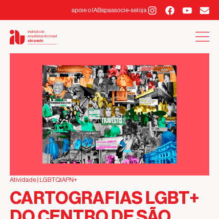
apoie o IABsp
associe-se
loja
Atividade |
LGBTQIAPN+
CARTOGRAFIAS LGBT+
DO CENTRO DE SÃO