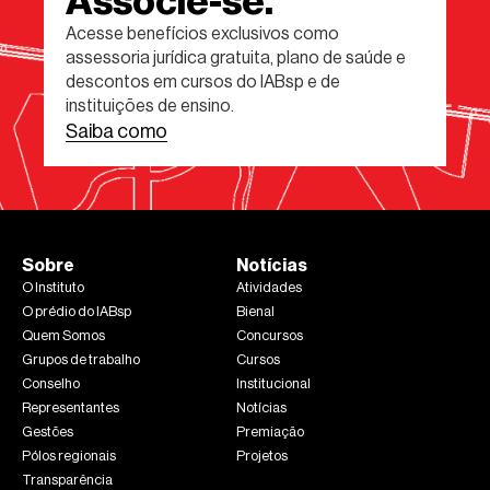
Associe-se.
Acesse benefícios exclusivos como
assessoria jurídica gratuita, plano de saúde e
descontos em cursos do IABsp e de
instituições de ensino.
Saiba como
Sobre
Notícias
O Instituto
Atividades
O prédio do IABsp
Bienal
Quem Somos
Concursos
Grupos de trabalho
Cursos
Conselho
Institucional
Representantes
Notícias
Gestões
Premiação
Pólos regionais
Projetos
Transparência