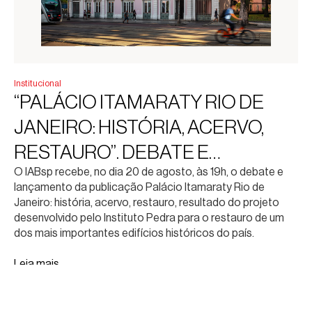
Institucional
“PALÁCIO ITAMARATY RIO DE
JANEIRO: HISTÓRIA, ACERVO,
RESTAURO”. DEBATE E
O IABsp recebe, no dia 20 de agosto, às 19h, o debate e
LANÇAMENTO DA PUBLICAÇÃO
lançamento da publicação Palácio Itamaraty Rio de
Janeiro: história, acervo, restauro, resultado do projeto
desenvolvido pelo Instituto Pedra para o restauro de um
dos mais importantes edifícios históricos do país.
Leia mais