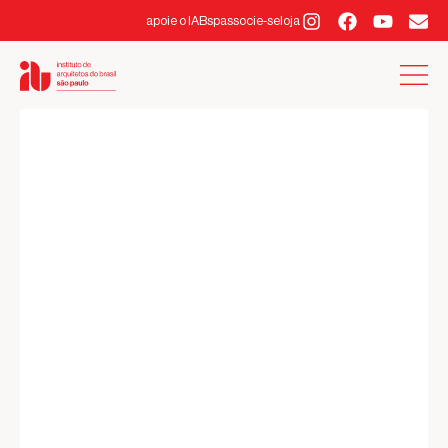
apoie o IABsp
associe-se
loja