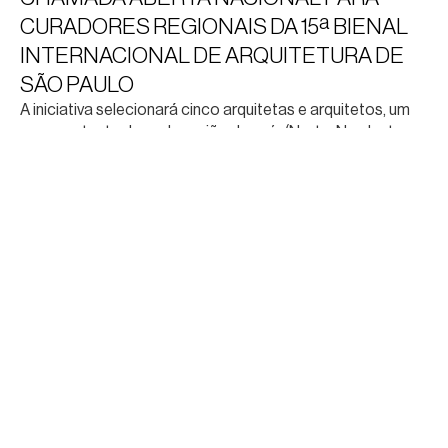
CURADORES REGIONAIS DA 15ª BIENAL
INTERNACIONAL DE ARQUITETURA DE
SÃO PAULO
A iniciativa selecionará cinco arquitetas e arquitetos, um
representante de cada região do país (Norte, Nordeste,
Centro-Oeste, Sudeste e Sul), para integrar a equipe
curatorial da Bienal