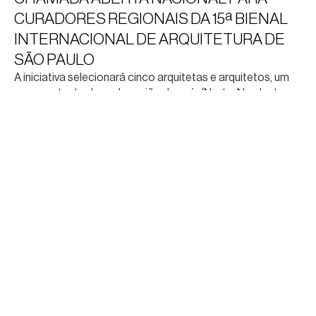
CURADORES REGIONAIS DA 15ª BIENAL
INTERNACIONAL DE ARQUITETURA DE
SÃO PAULO
A iniciativa selecionará cinco arquitetas e arquitetos, um
representante de cada região do país (Norte, Nordeste,
Centro-Oeste, Sudeste e Sul), para integrar a equipe
curatorial da Bienal